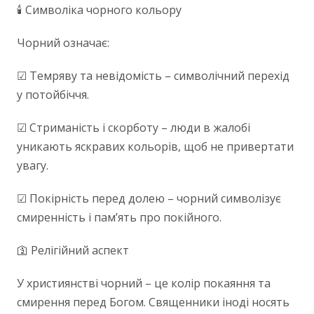
🕯 Символіка чорного кольору
Чорний означає:
☑ Темряву та невідомість – символічний перехід
у потойбіччя.
☑ Стриманість і скорботу – люди в жалобі
уникають яскравих кольорів, щоб не привертати
увагу.
☑ Покірність перед долею – чорний символізує
смиренність і пам’ять про покійного.
🛐 Релігійний аспект
У християнстві чорний – це колір покаяння та
смирення перед Богом. Священники іноді носять