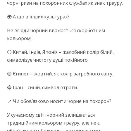
чорні ризи на похоронних службах як знак трауру.
🌍 А що в інших культурах?
Не всюди чорний вважається скорботним
кольором!
⚪ Китай, Індія, Японія – жалобний колір білий,
символізує чистоту душі покійного.
🟡 Єгипет – жовтий, як колір загробного світу.
🔵 Іран – синій, символ втрати.
📌 Чи обов’язково носити чорне на похорон?
У сучасному світі чорний залишається
традиційним кольором трауру, але не є
обов’язковим. Головне – дотримуватись