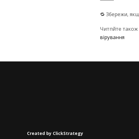
🔁 Збережи, як
Читпйте також
вірування
Created by
ClickStrategy