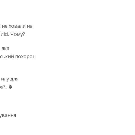
і не ховали на
лісі. Чому?
 яка
нський похорон.
гилу для
?.. ⛔
вування