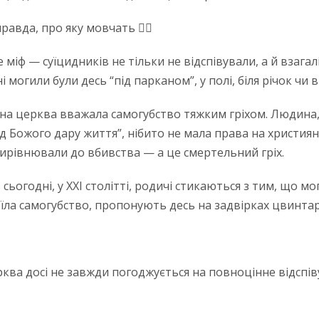
авда, про яку мовчать 😶‍🌫️
е міф — суїцидників не тільки не відспівували, а й взагал
 могили були десь “під парканом”, у полі, біля річок чи в 
на церква вважала самогубство тяжким гріхом. Людина,
д Божого дару життя”, нібито не мала права на христия
ирівнювали до вбивства — а це смертельний гріх.
 сьогодні, у XXI столітті, родичі стикаються з тим, що мо
їла самогубство, пропонують десь на задвірках цвинтаря
рква досі не завжди погоджується на повноцінне відспі