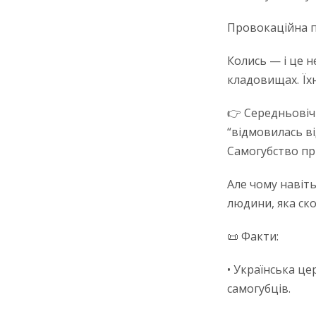
Провокаційна пр
Колись — і це н
кладовищах. Їхні
👉 Середньовіч
“відмовилась ві
Самогубство пр
Але чому навіть
людини, яка ско
📜 Факти:
• Українська це
самогубців.