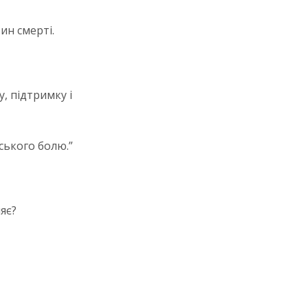
ин смерті.
, підтримку і
ського болю.”
яє?