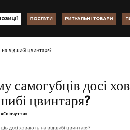
ПОЗИЦІЇ
ПОСЛУГИ
РИТУАЛЬНІ ТОВАРИ
П
му самогубців досі хо
дшибі цвинтаря?
 «Співчуття»
бців досі ховають на відшибі цвинтаря?