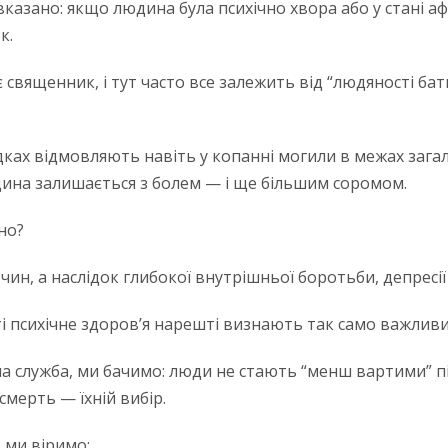
вказано: якщо людина була психічно хвора або у стані 
к.
є священник, і тут часто все залежить від “людяності бат
адках відмовляють навіть у копанні могили в межах зага
ина залишається з болем — і ще більшим соромом.
но?
чин, а наслідок глибокої внутрішньої боротьби, депресії
ті психічне здоров’я нарешті визнають так само важливи
на служба, ми бачимо: люди не стають “менш вартими” пі
смерть — їхній вибір.
» ми віримо: