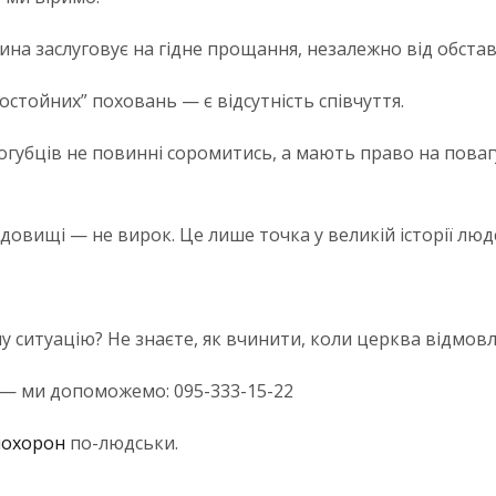
на заслуговує на гідне прощання, незалежно від обстав
остойних” поховань — є відсутність співчуття.
огубців не повинні соромитись, а мають право на повагу
адовищі — не вирок. Це лише точка у великій історії люд
у ситуацію? Не знаєте, як вчинити, коли церква відмовл
— ми допоможемо: 095-333-15-22
похорон
по-людськи.