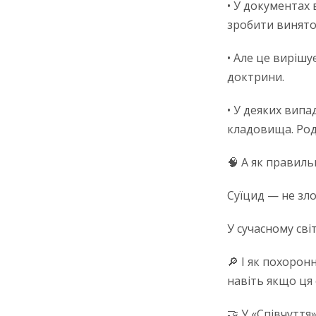
• У документах 
зробити винято
• Але це вирішу
доктрини.
• У деяких вип
кладовища. Род
🧠 А як правиль
Суїцид — не зло
У сучасному сві
🔎 І як похорон
навіть якщо ця 
🤝 У «Співчуття