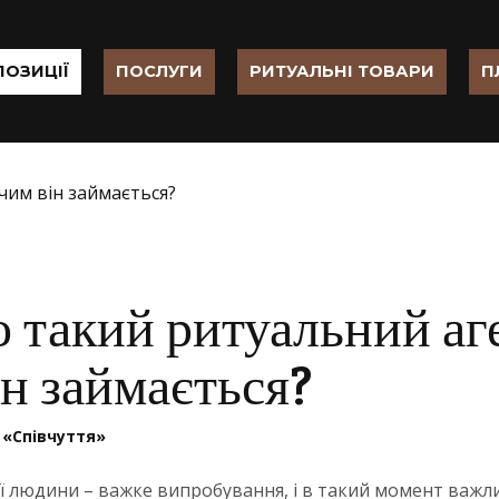
ПОЗИЦІЇ
ПОСЛУГИ
РИТУАЛЬНІ ТОВАРИ
П
о такий ритуальний аге
ін займається?
 «Співчуття»
ї людини – важке випробування, і в такий момент важл