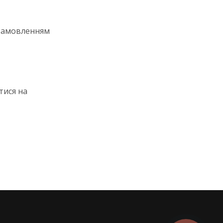
 замовленням
тися на