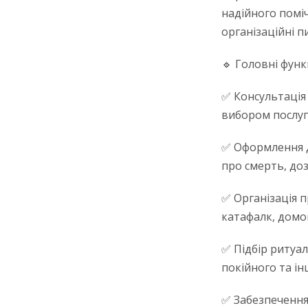
надійного помі
організаційні 
🔹 Головні функ
✅ Консультація 
вибором послуг 
✅ Оформлення д
про смерть, до
✅ Організація 
катафалк, домо
✅ Підбір ритуал
покійного та інш
✅ Забезпечення