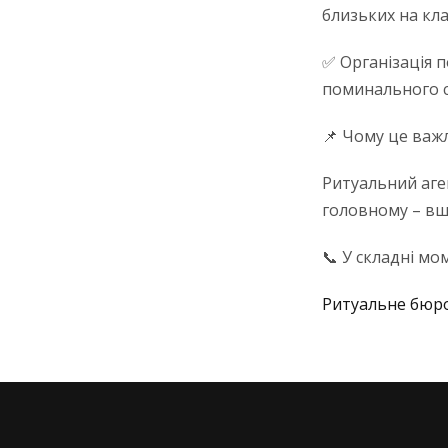
близьких на кл
✅ Організація 
поминального с
📌 Чому це важ
Ритуальний аген
головному – вш
📞 У складні мо
Ритуальне бюро