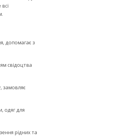
 всі
м.
я, допомагає з
ням свідоцтва
, замовляє
, одяг для
зення рідних та