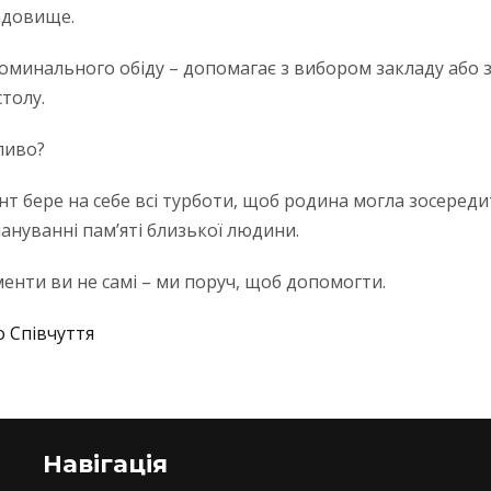
адовище.
поминального обіду – допомагає з вибором закладу або
толу.
ливо?
т бере на себе всі турботи, щоб родина могла зосереди
ануванні пам’яті близької людини.
менти ви не самі – ми поруч, щоб допомогти.
 Співчуття
Навігація