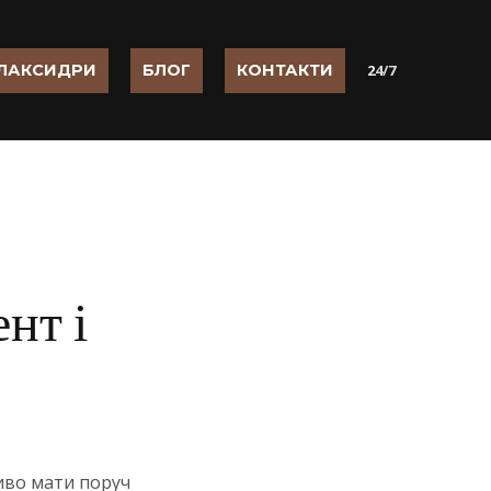
ЛАКСИДРИ
БЛОГ
КОНТАКТИ
2
4/7
нт і
иво мати поруч