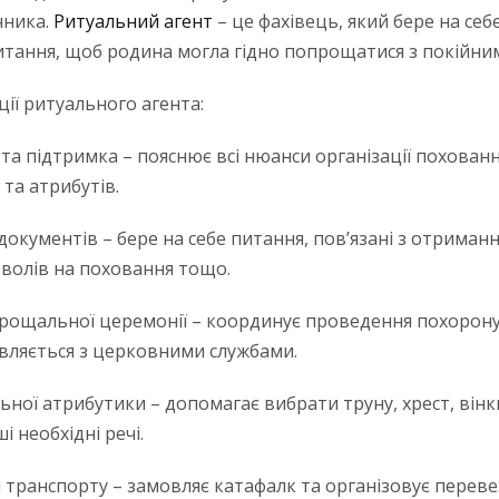
чника.
Ритуальний агент
– це фахівець, який бере на себе
питання, щоб родина могла гідно попрощатися з покійни
ції ритуального агента:
та підтримка – пояснює всі нюанси організації похованн
та атрибутів.
окументів – бере на себе питання, пов’язані з отриман
зволів на поховання тощо.
прощальної церемонії – координує проведення похорону
вляється з церковними службами.
ьної атрибутики – допомагає вибрати труну, хрест, вінки
і необхідні речі.
 транспорту – замовляє катафалк та організовує переве