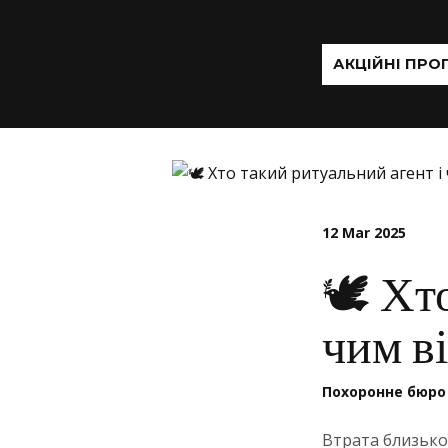
АКЦІЙНІ ПРО
12 Mar 2025
🕊 Хт
чим в
Похоронне бюро
Втрата близько