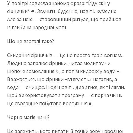
У повітрі зависла знайома фраза: “Йду скіну
сірнички” 🔥. Звучить буденно, навіть кумедно.
Але за нею — старовинний ритуал, що прийшов
із глибини народної магії.
Що це взагалі таке?
Скидання сірничків — це не просто гра з вогнем.
Людина запалює сірники, читає молитву чи
шепоче замовляння ✨, а потім кидає їх у воду 💧.
Вважається, що сірники «втягують» негатив, а
вода — очищає. Іноді навіть дивитися, як ті лягли,
щоб використовувати програму — є порча чи ні.
Це своєрідне побутове ворожіння 🕯️.
Чорна магія чи ні?
Це залежить, кого питати. З точки зору народної